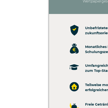
Wertpapierges
Unbefristete
zukunftsori
Monatliches 
Schulungszei
Umfangreich
zum Top-Sta
Teilweise mo
erfolgreiche
Freie Geträ