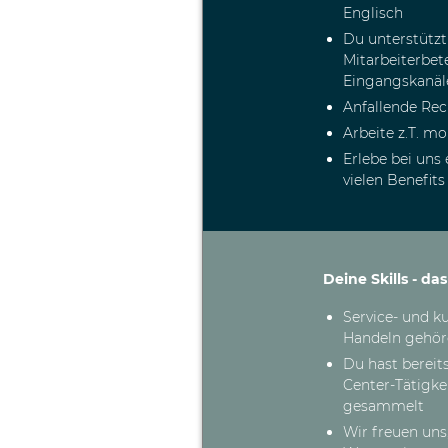
Englisch
Du unterstütz
Mitarbeiterbet
Eingangskanäle
Anfallende Rec
Arbeite z.T. m
Erlebe bei uns
vielen
Deine Skills - da
Service- und k
Handeln gehör
Du hast bereit
Center-Tätigke
gesammelt
Wir freuen uns