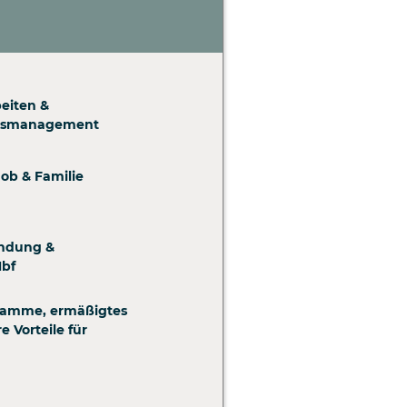
eiten &
itsmanagement
Job & Familie
indung &
Hbf
ramme, ermäßigtes
e Vorteile für