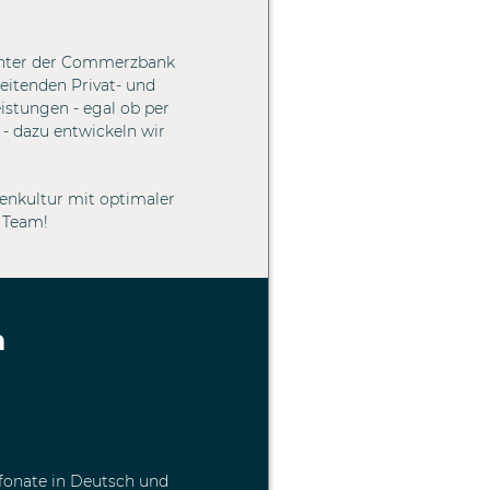
enter der Commerzbank
eitenden Privat- und
istungen - egal ob per
 - dazu entwickeln wir
menkultur mit optimaler
 Team!
n
efonate in Deutsch und