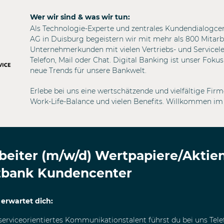
Wer wir sind & was wir tun:
Als Technologie-Experte und zentrales Kundendialogc
AG in Duisburg begeistern wir mit mehr als 800 Mitarb
Unternehmerkunden mit vielen Vertriebs- und Servicele
Telefon, Mail oder Chat. Digital Banking ist unser Fokus
neue Trends für unsere Bankwelt.
Erlebe bei uns eine wertschätzende und vielfältige Fir
Work-Life-Balance und vielen Benefits. Willkommen im
beiter (m/w/d) Wertpapiere/Aktie
bank Kundencenter
 erwartet dich:
serviceorientiertes Kommunikationstalent führst du bei uns Tel