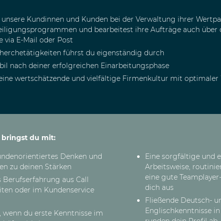
t unsere Kundinnen und Kunden bei der Verwaltung ihrer Wertp
eiligungsprogrammen und bearbeitest ihre Aufträge auch über di
 via E-Mail oder Post
herchetätigkeiten führst du eigenständig durch
obil nach deiner erfolgreichen Einarbeitungsphase
 eine wertschätzende und vielfältige Firmenkultur mit optimaler
 Benefits
s bringst du mit:
undenorientiertes Denken und
Eine sorgfältige und 
en zu deinen Stärken
Arbeitsweise, routini
eine gute Teamplayer-
s Berufserfahrung aus Call
dich aus
iten oder im Kundenservice
Fließende Deutsch- u
Englischkenntnisse in
, wenn du erste Kenntnisse im
runden dein Profil ab