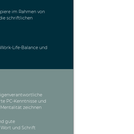
apiere im Rahmen von
e schriftlichen
 Work-Life-Balance und
eigenverantwortliche
erte PC-Kenntnisse und
Mentalität zeichnen
nd gute
 Wort und Schrift