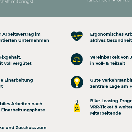
chäft mitbringst
r Arbeitsvertrag im
Ergonomisches Arb
entierten Unternehmen
aktives Gesundhe
Fixgehalt,
Vereinbarkeit von 
t voll vergütet
in Voll- & Teilzeit
e Einarbeitung
Gute Verkehrsanb
rt
zentrale Lage am 
Bike-Leasing-Prog
biles Arbeiten nach
VRR-Ticket & weiter
r Einarbeitungsphase
Mitarbeitende
nke und Zuschuss zum