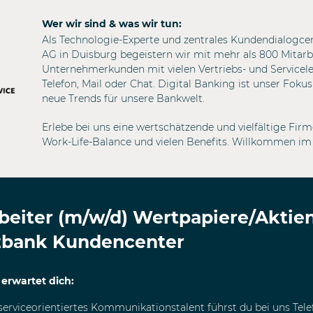
Wer wir sind & was wir tun:
Als Technologie-Experte und zentrales Kundendialogc
AG in Duisburg begeistern wir mit mehr als 800 Mitarb
Unternehmerkunden mit vielen Vertriebs- und Servicele
Telefon, Mail oder Chat. Digital Banking ist unser Fokus
neue Trends für unsere Bankwelt.
Erlebe bei uns eine wertschätzende und vielfältige Fir
Work-Life-Balance und vielen Benefits. Willkommen im
beiter (m/w/d) Wertpapiere/Aktie
bank Kundencenter
 erwartet dich:
serviceorientiertes Kommunikationstalent führst du bei uns Tel