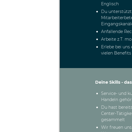
Englisch
Du unterstütz
Mitarbeiterbet
Eingangskanäle
Anfallende Rec
Arbeite z.T. m
Erlebe bei uns
vielen
Deine Skills - da
Service- und k
Handeln gehör
Du hast bereit
Center-Tätigke
gesammelt
Wir freuen uns