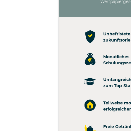
Wertpapierges
Unbefristete
zukunftsori
Monatliches 
Schulungszei
Umfangreich
zum Top-Sta
Teilweise mo
erfolgreiche
Freie Geträ