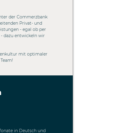
enter der Commerzbank
eitenden Privat- und
istungen - egal ob per
 - dazu entwickeln wir
menkultur mit optimaler
 Team!
n
efonate in Deutsch und