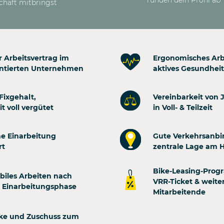
chäft mitbringst
r Arbeitsvertrag im
Ergonomisches Arb
entierten Unternehmen
aktives Gesundhe
Fixgehalt,
Vereinbarkeit von 
t voll vergütet
in Voll- & Teilzeit
e Einarbeitung
Gute Verkehrsanb
rt
zentrale Lage am 
Bike-Leasing-Prog
biles Arbeiten nach
VRR-Ticket & weiter
r Einarbeitungsphase
Mitarbeitende
nke und Zuschuss zum