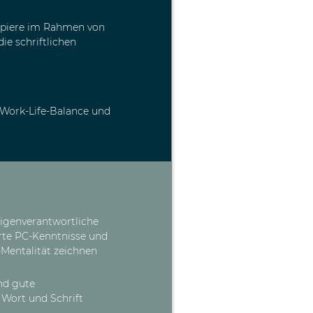
apiere im Rahmen von
e schriftlichen
 Work-Life-Balance und
eigenverantwortliche
erte PC-Kenntnisse und
Mentalität zeichnen
nd gute
 Wort und Schrift