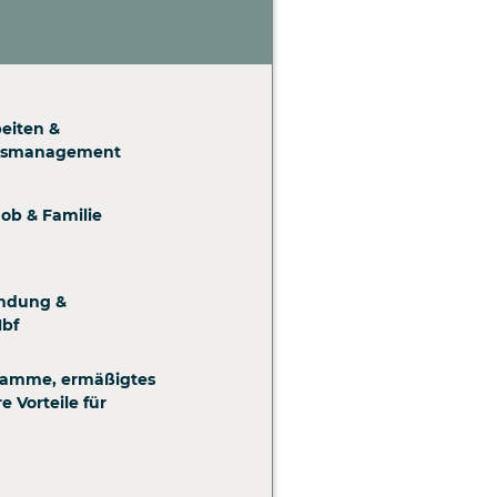
eiten &
itsmanagement
Job & Familie
indung &
Hbf
ramme, ermäßigtes
e Vorteile für