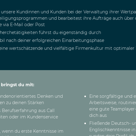
t unsere Kundinnen und Kunden bei der Verwaltung ihrer Wertp
eiligungsprogrammen und bearbeitest ihre Aufträge auch über di
 via E-Mail oder Post
herchetätigkeiten führst du eigenständig durch
obil nach deiner erfolgreichen Einarbeitungsphase
 eine wertschätzende und vielfältige Firmenkultur mit optimaler
 Benefits
s bringst du mit:
undenorientiertes Denken und
Eine sorgfältige und 
en zu deinen Stärken
Arbeitsweise, routini
eine gute Teamplayer-
s Berufserfahrung aus Call
dich aus
iten oder im Kundenservice
Fließende Deutsch- u
Englischkenntnisse in
, wenn du erste Kenntnisse im
runden dein Profil ab